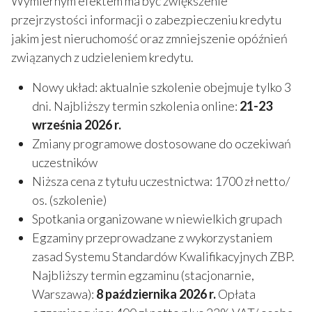
Wymiernym efektem ma być zwiększenie
przejrzystości informacji o zabezpieczeniu kredytu
jakim jest nieruchomość oraz zmniejszenie opóźnień
związanych z udzieleniem kredytu.
Nowy układ: aktualnie szkolenie obejmuje tylko 3
dni. Najbliższy termin szkolenia online:
21-23
września 2026 r.
Zmiany programowe dostosowane do oczekiwań
uczestników
Niższa cena z tytułu uczestnictwa: 1700 zł netto/
os. (szkolenie)
Spotkania organizowane w niewielkich grupach
Egzaminy przeprowadzane z wykorzystaniem
zasad Systemu Standardów Kwalifikacyjnych ZBP.
Najbliższy termin egzaminu (stacjonarnie,
Warszawa):
8
października
2026 r.
Opłata