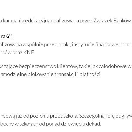
a kampania edukacyjna realizowana przez Związek Banków P
kraść
”;
ealizowana wspólnie przez banki, instytucje finansowe i pa
ansów oraz KNF.
ększające bezpieczeństwo klientów, takie jak całodobowe
amodzielne blokowanie transakcji i płatności.
sową już od poziomu przedszkola. Szczególną rolę odgrywa
obecny w szkołach od ponad dziewięciu dekad.