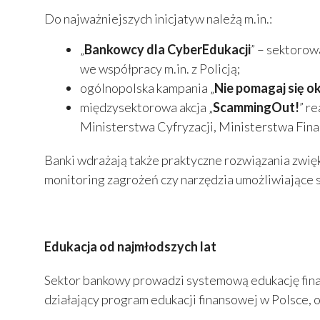
Do najważniejszych inicjatyw należą m.in.:
„
Bankowcy dla CyberEdukacji
” – sektorow
we współpracy m.in. z Policją;
ogólnopolska kampania „
Nie pomagaj się o
międzysektorowa akcja „
ScammingOut!
” r
Ministerstwa Cyfryzacji, Ministerstwa Fin
Banki wdrażają także praktyczne rozwiązania zwi
monitoring zagrożeń czy narzędzia umożliwiające s
Edukacja od najmłodszych lat
Sektor bankowy prowadzi systemową edukację finan
działający program edukacji finansowej w Polsce, 