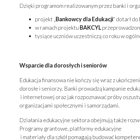
Dzięki programom realizowanym przez banki i orga
projekt „
Bankowcy dla Edukacji
” dotarł do
w ramach projektu
BAKCYL
przeprowadzono 
tysiące uczniów uczestniczą co roku w ogólno
Wsparcie dla dorosłych i seniorów
Edukacja finansowa nie kończy się wraz z ukończen
dorosłe i seniorzy. Banki prowadzą kampanie eduk
i internetowej oraz jak rozpoznawać próby oszustw
organizacjami społecznymi i samorządami.
Działania edukacyjne sektora obejmują także rozwó
Programy grantowe, platformy edukacyjne
i materiały dla szkół pomagają budować kompete