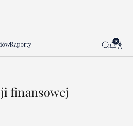
diów
Raporty
ji finansowej