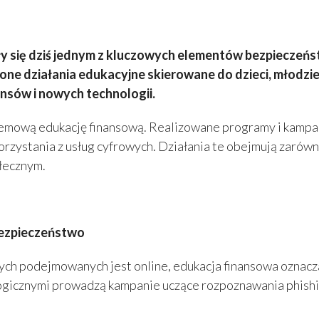
ły się dziś jednym z kluczowych elementów bezpieczeńs
ne działania edukacyjne skierowane do dzieci, młodzie
ansów i nowych technologii.
stemową edukację finansową. Realizowane programy i kampa
ystania z usług cyfrowych. Działania te obejmują zarówno 
łecznym.
bezpieczeństwo
wych podejmowanych jest online, edukacja finansowa oznac
ologicznymi prowadzą kampanie uczące rozpoznawania phish