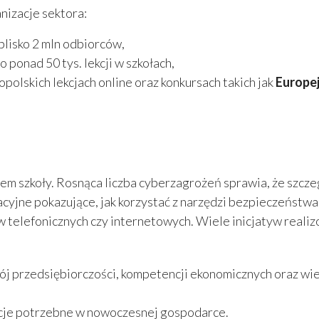
nizacje sektora:
 blisko 2 mln odbiorców,
ponad 50 tys. lekcji w szkołach,
polskich lekcjach online oraz konkursach takich jak
Europej
iem szkoły. Rosnąca liczba cyberzagrożeń sprawia, że szc
acyjne pokazujące, jak korzystać z narzędzi bezpieczeńst
 telefonicznych czy internetowych. Wiele inicjatyw realiz
j przedsiębiorczości, kompetencji ekonomicznych oraz wied
ncje potrzebne w nowoczesnej gospodarce.