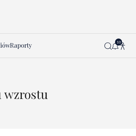
diów
Raporty
u wzrostu