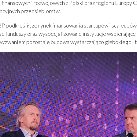
i finansowych i rozwojowych z Polski oraz regionu Europy 
acyjnych przedsiębiorstw.
odkreślił, że rynek finansowania startupów i scaleupów w
usze funduszy oraz wyspecjalizowane instytucje wspierając
 wyzwaniem pozostaje budowa wystarczająco głębokiego i t