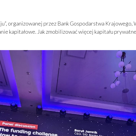
zwoju”, organizowanej przez Bank Gospodarstwa Krajowego
anie kapitałowe. Jak zmobilizować więcej kapitału prywatn