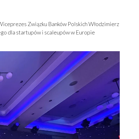
, Wiceprezes Związku Banków Polskich Włodzimierz
ego dla startupów i scaleupów w Europie