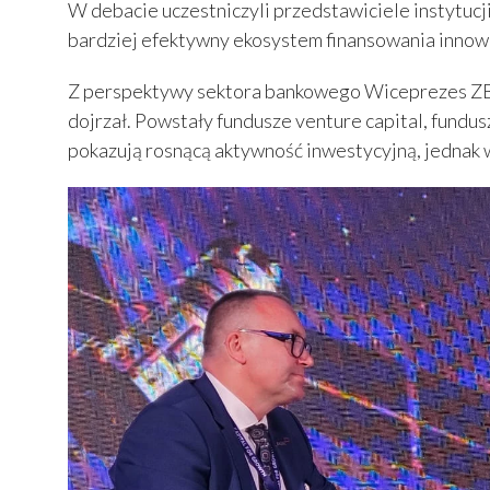
W debacie uczestniczyli przedstawiciele instytucj
bardziej efektywny ekosystem finansowania innow
Z perspektywy sektora bankowego Wiceprezes ZBP p
dojrzał. Powstały fundusze venture capital, fund
pokazują rosnącą aktywność inwestycyjną, jednak