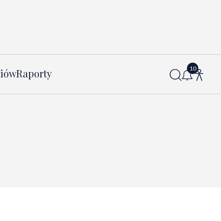
diów
Raporty